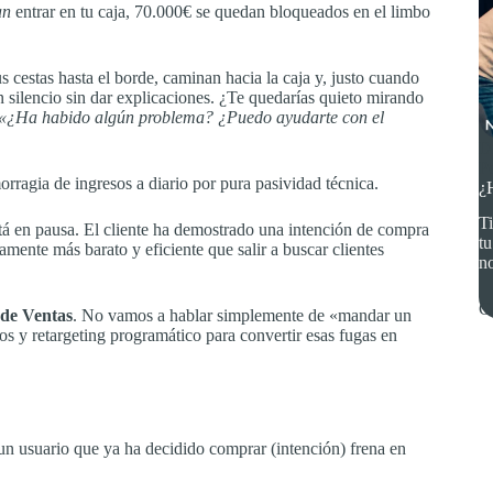
an
entrar en tu caja, 70.000€ se quedan bloqueados en el limbo
s cestas hasta el borde, caminan hacia la caja y, justo cuando
en silencio sin dar explicaciones. ¿Te quedarías quieto mirando
«¿Ha habido algún problema? ¿Puedo ayudarte con el
D
P
rragia de ingresos a diario por pura pasividad técnica.
¿
Ti
tá en pausa. El cliente ha demostrado una intención de compra
tu
tamente más barato y eficiente que salir a buscar clientes
no
Co
 de Ventas
. No vamos a hablar simplemente de «mandar un
os y retargeting programático para convertir esas fugas en
un usuario que ya ha decidido comprar (intención) frena en