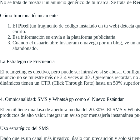
No se trata de mostrar un anuncio genérico de tu marca. Se trata de
Re
Cómo funciona técnicamente
El
Píxel
(un fragmento de código instalado en tu web) detecta qué
carrito.
Esa información se envía a la plataforma publicitaria.
Cuando el usuario abre Instagram o navega por un blog, ve un 
abandonado.
La Estrategia de Frecuencia
El retargeting es efectivo, pero puede ser intrusivo si se abusa. Config
anuncio no se muestre más de 3-4 veces al día. Queremos recordar, no
dinámicos tienen un CTR (Click Through Rate) hasta un 50% superior a l
4. Omnicanalidad: SMS y WhatsApp como el Nuevo Estándar
El email tiene una tasa de apertura media del 20-30%. El SMS y Whats
productos de alto valor, integrar un aviso por mensajería instantánea pue
Uso estratégico del SMS
Dado que es un canal más invasivo, úsalo con precaución y solo si tie