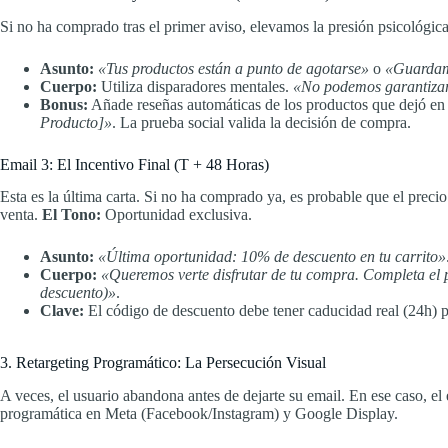
Si no ha comprado tras el primer aviso, elevamos la presión psicológic
Asunto:
«Tus productos están a punto de agotarse»
o
«Guardamo
Cuerpo:
Utiliza disparadores mentales.
«No podemos garantizar 
Bonus:
Añade reseñas automáticas de los productos que dejó en e
Producto]»
. La prueba social valida la decisión de compra.
Email 3: El Incentivo Final (T + 48 Horas)
Esta es la última carta. Si no ha comprado ya, es probable que el precio
venta.
El Tono:
Oportunidad exclusiva.
Asunto:
«Última oportunidad: 10% de descuento en tu carrito»
Cuerpo:
«Queremos verte disfrutar de tu compra. Completa el 
descuento)»
.
Clave:
El código de descuento debe tener caducidad real (24h) pa
3. Retargeting Programático: La Persecución Visual
A veces, el usuario abandona antes de dejarte su email. En ese caso, el
programática en Meta (Facebook/Instagram) y Google Display.