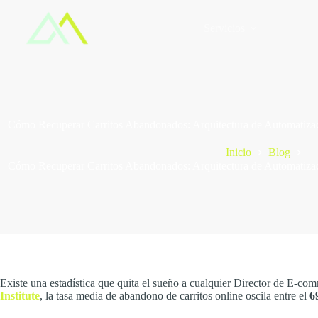
Saltar
al
Servicios
contenido
Cómo Recuperar Carritos Abandonados: Arquitectura de Automatizaci
Inicio
Blog
Cómo Recuperar Carritos Abandonados: Arquitectura de Automatizaci
Existe una estadística que quita el sueño a cualquier Director de E-c
Institute
, la tasa media de abandono de carritos online oscila entre el
6