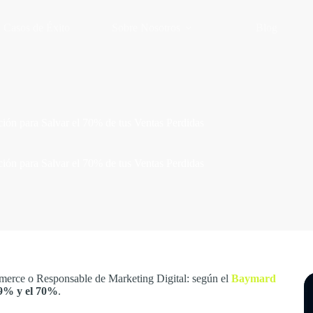
Casos de Éxito
Sobre Nosotros
Blog
ón para Salvar el 70% de tus Ventas Perdidas
ón para Salvar el 70% de tus Ventas Perdidas
ommerce o Responsable de Marketing Digital: según el
Baymard
9% y el 70%
.