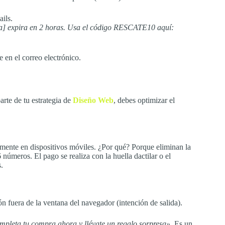
ails.
a] expira en 2 horas. Usa el código RESCATE10 aquí:
 en el correo electrónico.
rte de tu estrategia de
Diseño Web
, debes optimizar el
mente en dispositivos móviles. ¿Por qué? Porque eliminan la
6 números. El pago se realiza con la huella dactilar o el
.
n fuera de la ventana del navegador (intención de salida).
ompleta tu compra ahora y llévate un regalo sorpresa»
. Es un