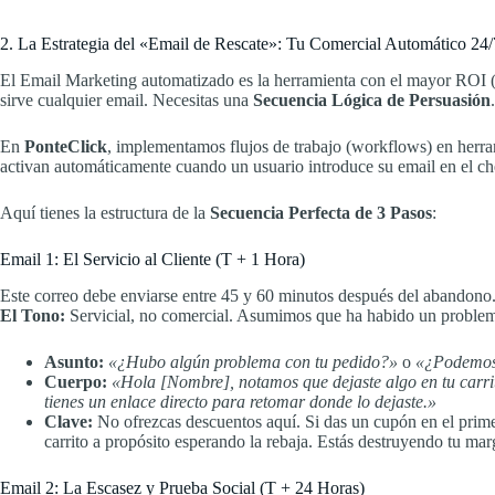
2. La Estrategia del «Email de Rescate»: Tu Comercial Automático 24/
El Email Marketing automatizado es la herramienta con el mayor ROI (R
sirve cualquier email. Necesitas una
Secuencia Lógica de Persuasión
.
En
PonteClick
, implementamos flujos de trabajo (workflows) en her
activan automáticamente cuando un usuario introduce su email en el ch
Aquí tienes la estructura de la
Secuencia Perfecta de 3 Pasos
:
Email 1: El Servicio al Cliente (T + 1 Hora)
Este correo debe enviarse entre 45 y 60 minutos después del abandono.
El Tono:
Servicial, no comercial. Asumimos que ha habido un problem
Asunto:
«¿Hubo algún problema con tu pedido?»
o
«¿Podemos 
Cuerpo:
«Hola [Nombre], notamos que dejaste algo en tu carrit
tienes un enlace directo para retomar donde lo dejaste.»
Clave:
No ofrezcas descuentos aquí. Si das un cupón en el prime
carrito a propósito esperando la rebaja. Estás destruyendo tu mar
Email 2: La Escasez y Prueba Social (T + 24 Horas)