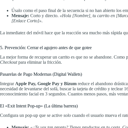
Úsalo como el paso final de la secuencia si no han abierto los em
Mensaje:
Corto y directo.
«Hola [Nombre], tu carrito en [Marc
[Enlace Corto]»
.
La inmediatez del móvil hace que la reacción sea mucho más rápida que
5. Prevención: Cerrar el agujero antes de que gotee
La mejor forma de recuperar un carrito es que no se abandone. Como pa
Checkout
para eliminar la fricción.
Pasarelas de Pago Modernas (Digital Wallets)
Integrar
Apple Pay, Google Pay y Bizum
reduce el abandono drástica
necesidad de levantarse del sofá, buscar la tarjeta de crédito y teclear 1
reconocimiento facial en 3 segundos. Cuantos menos pasos, más ventas
El «Exit Intent Pop-up» (La última barrera)
Configura un pop-up que se active
solo
cuando el usuario mueva el rató
Mensaje:
«¿Te vas tan pronto? Tienes productos en tu cesta. C