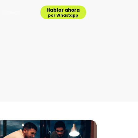
Hablar ahora
Contacto
por Whastapp